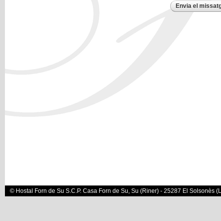
© Hostal Forn de Su S.C.P. Casa Forn de Su, Su (Riner) - 25287 El Solsonès (Ll