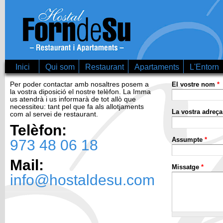
Vé
co
Inici
Qui som
Restaurant
Apartaments
L'Entorn
Per poder contactar amb nosaltres posem a
El vostre nom
*
la vostra diposició el nostre telèfon. La Imma
us atendrà i us informarà de tot allò que
necessiteu: tant pel que fa als allotjaments
La vostra adreça
com al servei de restaurant.
Telèfon:
Assumpte
*
973 48 06 18
Mail:
Missatge
*
info@hostaldesu.com